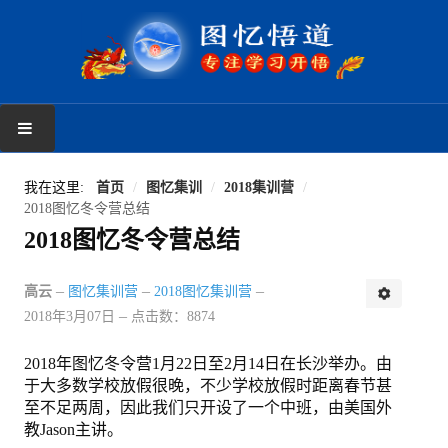
首页
我在这里:
首页
/
图忆集训
/
2018集训营
/
2018图忆冬令营总结
学习反馈
2018图忆冬令营总结
新手上路
高云
图忆集训营
2018图忆集训营
读者反馈
2018年3月07日
点击数：8874
图忆课程
2018年图忆冬令营
1月22日至2月14日在长沙举办
。由
于大多数学校放假很晚，不少学校放假时距离春节甚
图忆第一册
至不足两周，因此我们只开设了一个中班，由美国外
教Jason主讲。
图忆第二册上