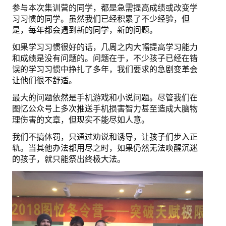
参与本次集训营的同学，都是急需提高成绩或改变学
习习惯的同学。虽然我们已经积累了不少经验，但
图忆第二册下
是，每年都会遇到新的同学，新的问题。
图忆第三册
如果学习习惯很好的话，几周之内大幅提高学习能力
和成绩是没有问题的。问题在于，不少孩子已经在错
购买
误的学习习惯中挣扎了多年，我们要求的急剧变革会
让他们很不舒适。
购物车
最大的问题依然是手机游戏和小说问题。尽管我们在
图忆公众号上多次推送手机损害智力甚至造成大脑物
关于我们
理伤害的文章，但现实不能尽如人意。
地址电话
我们不搞体罚，只通过劝说和诱导，让孩子们步入正
轨。当其他办法都用尽之时，如果仍然无法唤醒沉迷
注册/登陆
的孩子，就只能祭出终极大法。
登陆
注册
更改