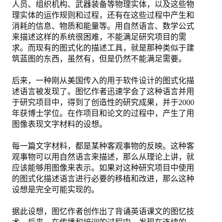
人员、组织机构、武器装备等物理实体，以及这些物
理实体的运作规则和过程，还有在这些过程中产生和
图忆第二册下
消耗的信息、物质和能量等。用自然语言、数学公式
来描述这样的系统很困难，不能满足研究项目的需
图忆第三册
求。而现有的图式化的描述工具，就是那种类似于建
筑蓝图的东西，虽然有，但是仍然不能满足需要。
购买
后来，一种刚从美国传入的用于软件设计的图式化描
购物车
述语言被发现了。图忆作者迅速学会了这种语言并用
于研究项目中，得到了创造性的研究成果，并于2000
关于我们
年获博士学位。在作项目和论文的过程中，产生了用
图像表现文字材料的设想。
地址电话
每一篇文字材料，都是某种客观事物的反映。这种客
注册/登陆
观事物可以用自然语言来描述，那么从理论上讲，就
应该能够用图像来表示。如果对这种研究项目中使用
登陆
的图式化描述语言进行必要的移植和改进，那么这种
设想是完全可能实现的。
注册
据此设想，图忆作者创作出了背诵英语课文的图忆技
更改