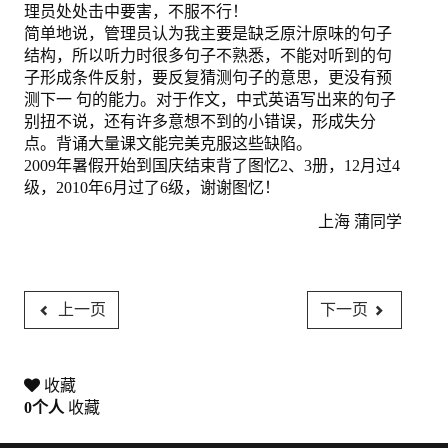
理员处处击中要害，不服不行！
简单地说，管理员认为我主要是缺乏原汁原味的句子
图忆第二册下
结构，所以听力时很多句子不熟悉，不能对听到的句
子形成条件反射，要反复猜测句子的意思，更没有预
图忆第三册
测下一 句的能力。对于作文，中式英语写出来的句子
别扭不说，还有许多意想不到的小错误，形成失分
购买
点。背诵大量课文能完美克服这些缺陷。
2009年暑假开始到国庆结束背了图忆2、3册，12月过4
购物车
级，2010年6月过了6级，谢谢图忆！
关于我们
上海 蒲同学
地址电话
注册/登陆
上一页
下一页
登陆
收藏
注册
0
个人
收藏
更改