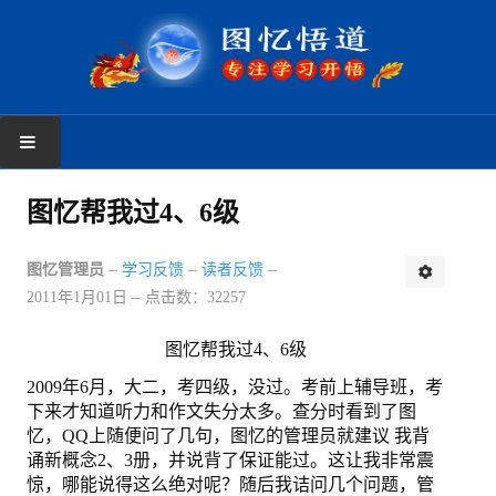
首页
图忆帮我过4、6级
学习反馈
图忆管理员
学习反馈
读者反馈
2011年1月01日
点击数：32257
新手上路
读者反馈
图忆帮我过4、6级
2009年6月，大二，考四级，没过。考前上辅导班，考
图忆课程
下来才知道听力和作文失分太多。查分时看到了图
忆，QQ上随便问了几句，图忆的管理员就建议 我背
图忆第一册
诵新概念2、3册，并说背了保证能过。这让我非常震
惊，哪能说得这么绝对呢？随后我诘问几个问题，管
图忆第二册上